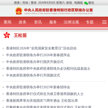
搜索
|
简体
|
繁体
2026年8月8日 星期六
邮箱
电脑版
微信
要闻
政务
资讯
服务
法律法规
专题
首 页
图 片
视 频
中央声音
王松苗
我办动态
两地交流
粤港澳大湾区
青年学生之友
涉台事务
香港在线
香港故事
媒体言论
香港特区2026年“全民国家安全教育日”活动启动
办证指引
中央政府驻港联络办举行2026年新春团拜会
中央政府驻港联络办举行国庆升旗仪式
香港特区政府和中央政府驻港联络办走访慰问抗战老战士
中央政府驻港联络办举行升国旗仪式
中央政府驻港联络办举行2025年新春招待会
香港特区政府举行仪式悼念为保卫香港而捐躯的人士
香港新闻界举办庆祝国庆75周年酒会 王松苗出席
巴黎残奥会中国香港代表团返港欢迎仪式举行 王松苗出席