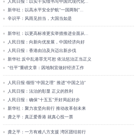
人民日报：以实干实绩书写中国式现代化...
新华社：以高水平安全护航“一国两制”...
辛识平：风雨见担当，大国当如是
新华社：以更高标准更实举措推进全面从...
人民日报：向新向优发展，中国经济向好
人民日报：香港由治及兴迈出新步伐
新华社:反中乱港罪无可恕 依法惩治正当正义
“任平”重磅文章：因地制宜做好经济工作
人民日报:领悟"中国之理" 推进"中国之治"
人民日报：法治的彰显 正义的胜利
人民日报：确保“十五五”开好局起好步
新华社：聚力攻坚向前行 推动改革创未来
龚之平：真正爱香港 就真心投一票
龚之平：一方有难八方支援 湾区团结前行