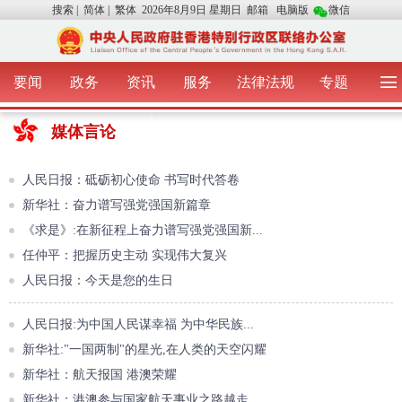
搜索
|
简体
|
繁体
2026年8月9日 星期日
邮箱
电脑版
微信
要闻
政务
资讯
服务
法律法规
专题
首 页
图 片
视 频
中央声音
媒体言论
我办动态
两地交流
粤港澳大湾区
青年学生之友
涉台事务
香港在线
香港故事
媒体言论
人民日报：砥砺初心使命 书写时代答卷
办证指引
新华社：奋力谱写强党强国新篇章
《求是》:在新征程上奋力谱写强党强国新...
任仲平：把握历史主动 实现伟大复兴
人民日报：今天是您的生日
人民日报:为中国人民谋幸福 为中华民族...
新华社:"一国两制"的星光,在人类的天空闪耀
新华社：航天报国 港澳荣耀
新华社：港澳参与国家航天事业之路越走...