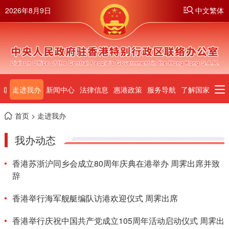
2026年8月9日
中文繁体
闻
走进我办
新闻中心
法律信息
惠港政策
服务导航
了解国家
首页
> 走进我办
我办动态
香港苏浙沪同乡会成立80周年庆典在港举办 周霁出席并致
辞
香港举行海军舰艇编队访港欢迎仪式 周霁出席
香港举行庆祝中国共产党成立105周年活动启动仪式 周霁出