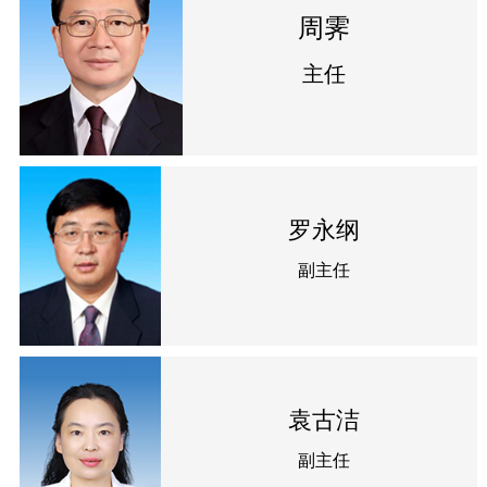
周霁
主任
罗永纲
副主任
袁古洁
副主任