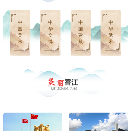
中
中
中
中
国
华
国
华
美
文
建
武
术
博
筑
术