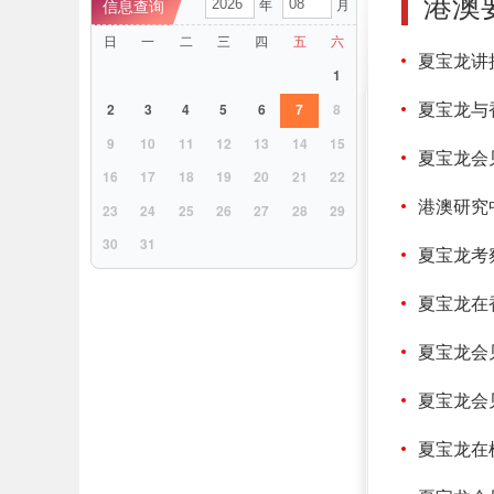
港澳
年
月
日
一
二
三
四
五
六
夏宝龙讲
1
夏宝龙与
2
3
4
5
6
7
8
9
10
11
12
13
14
15
夏宝龙会
16
17
18
19
20
21
22
港澳研究
23
24
25
26
27
28
29
30
31
夏宝龙考
夏宝龙在
夏宝龙会
夏宝龙会
夏宝龙在