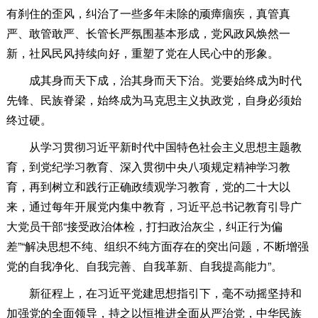
有刹住的歪风，纠治了一些多年未除的顽瘴痼疾，真管真
严、敢管敢严、长管长严氛围基本形成，党风政风焕然一
新，社风民风持续向好，重塑了党在人民心中的形象。
成其身而天下成，治其身而天下治。党要始终成为时代
先锋、民族脊梁，始终成为马克思主义执政党，自身必须始
终过硬。
从学习贯彻习近平新时代中国特色社会主义思想主题教
育，到党纪学习教育、深入贯彻中央八项规定精神学习教
育，再到树立和践行正确政绩观学习教育，党的二十大以
来，通过每年开展党内集中教育，习近平总书记教育引导广
大党员干部“接受政治体检，打扫政治灰尘，纠正行为偏
差”“解决思想不纯、组织不纯方面存在的突出问题，不断增强
党的自我净化、自我完善、自我革新、自我提高能力”。
新征程上，在习近平党建思想指引下，毫不动摇坚持和
加强党的全面领导，持之以恒推进全面从严治党，中华民族