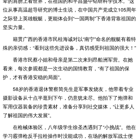
辈的肩膀上看世界，在祖国的和平昌盛中钻研科学技术。”这
位从事高温超导研究的博士生说，在中国共产党成立105周年
之际登上英雄舰艇，更能体会到“一国两制”下香港背靠祖国的
坚实力量。
籍贯广西的香港市民桂海诚对以“南宁”命名的舰艇有着特
殊的亲切感：“看到这些先进设备，真切感受到祖国的强大！”
香港市民蔡小姐和母亲是第二次来到昂船洲军营。在她
看来，每次参观都是一次生动的国情教育，“有了祖国的保
护，才有香港安稳的局面”。
58岁的香港退休警察简先生是军事发烧友，他带着专业
摄影设备从十点半逛到下午，仍意犹未尽。他拍下了炮弹和
军用仪器装备的珍贵素材，准备分享到社交媒体，“让更多人
了解祖国的伟大发展”。
在枪械体验区，八年级学生徐圣杰遇到了“小挑战”。他在
学习霰弹枪反手拉栓操作时没能成功，在场的解放军战士便