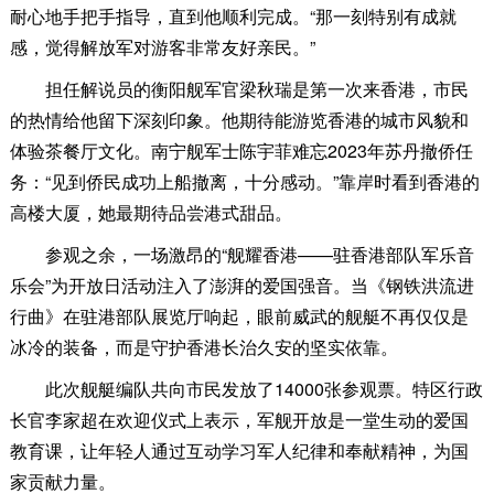
耐心地手把手指导，直到他顺利完成。“那一刻特别有成就
感，觉得解放军对游客非常友好亲民。”
担任解说员的衡阳舰军官梁秋瑞是第一次来香港，市民
的热情给他留下深刻印象。他期待能游览香港的城市风貌和
体验茶餐厅文化。南宁舰军士陈宇菲难忘2023年苏丹撤侨任
务：“见到侨民成功上船撤离，十分感动。”靠岸时看到香港的
高楼大厦，她最期待品尝港式甜品。
参观之余，一场激昂的“舰耀香港——驻香港部队军乐音
乐会”为开放日活动注入了澎湃的爱国强音。当《钢铁洪流进
行曲》在驻港部队展览厅响起，眼前威武的舰艇不再仅仅是
冰冷的装备，而是守护香港长治久安的坚实依靠。
此次舰艇编队共向市民发放了14000张参观票。特区行政
长官李家超在欢迎仪式上表示，军舰开放是一堂生动的爱国
教育课，让年轻人通过互动学习军人纪律和奉献精神，为国
家贡献力量。