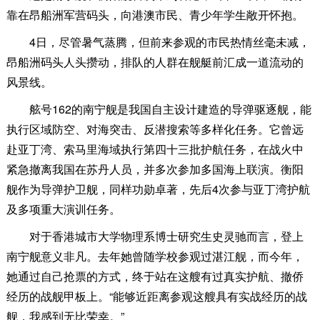
靠在昂船洲军营码头，向港澳市民、青少年学生敞开怀抱。
4日，尽管暑气蒸腾，但前来参观的市民热情丝毫未减，
昂船洲码头人头攒动，排队的人群在舰艇前汇成一道流动的
风景线。
舷号162的南宁舰是我国自主设计建造的导弹驱逐舰，能
执行区域防空、对海突击、反潜搜索等多样化任务。它曾远
赴亚丁湾、索马里海域执行第四十三批护航任务，在战火中
紧急撤离我国在苏丹人员，并多次参加多国海上联演。衡阳
舰作为导弹护卫舰，同样功勋卓著，先后4次参与亚丁湾护航
及多项重大演训任务。
对于香港城市大学物理系博士研究生史灵驰而言，登上
南宁舰意义非凡。去年她曾随学校参观过湛江舰，而今年，
她通过自己抢票的方式，终于站在这艘有过真实护航、撤侨
经历的战舰甲板上。“能够近距离参观这艘具有实战经历的战
舰，我感到无比荣幸。”