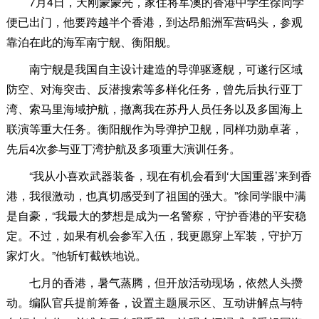
7月4日，天刚蒙蒙亮，家住将军澳的香港中学生徐同学
便已出门，他要跨越半个香港，到达昂船洲军营码头，参观
靠泊在此的海军南宁舰、衡阳舰。
南宁舰是我国自主设计建造的导弹驱逐舰，可遂行区域
防空、对海突击、反潜搜索等多样化任务，曾先后执行亚丁
湾、索马里海域护航，撤离我在苏丹人员任务以及多国海上
联演等重大任务。衡阳舰作为导弹护卫舰，同样功勋卓著，
先后4次参与亚丁湾护航及多项重大演训任务。
“我从小喜欢武器装备，现在有机会看到‘大国重器’来到香
港，我很激动，也真切感受到了祖国的强大。”徐同学眼中满
是自豪，“我最大的梦想是成为一名警察，守护香港的平安稳
定。不过，如果有机会参军入伍，我更愿穿上军装，守护万
家灯火。”他斩钉截铁地说。
七月的香港，暑气蒸腾，但开放活动现场，依然人头攒
动。编队官兵提前筹备，设置主题展示区、互动讲解点与特