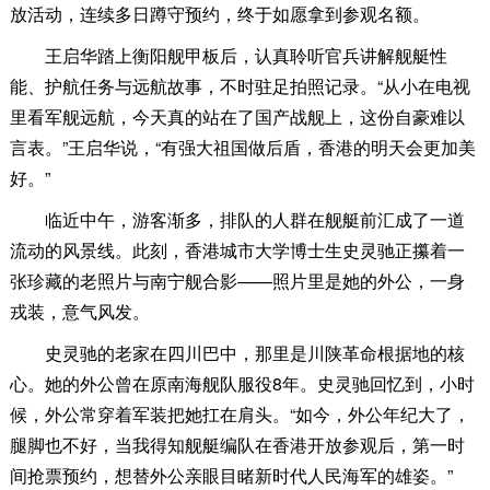
放活动，连续多日蹲守预约，终于如愿拿到参观名额。
王启华踏上衡阳舰甲板后，认真聆听官兵讲解舰艇性
能、护航任务与远航故事，不时驻足拍照记录。“从小在电视
里看军舰远航，今天真的站在了国产战舰上，这份自豪难以
言表。”王启华说，“有强大祖国做后盾，香港的明天会更加美
好。”
临近中午，游客渐多，排队的人群在舰艇前汇成了一道
流动的风景线。此刻，香港城市大学博士生史灵驰正攥着一
张珍藏的老照片与南宁舰合影——照片里是她的外公，一身
戎装，意气风发。
史灵驰的老家在四川巴中，那里是川陕革命根据地的核
心。她的外公曾在原南海舰队服役8年。史灵驰回忆到，小时
候，外公常穿着军装把她扛在肩头。“如今，外公年纪大了，
腿脚也不好，当我得知舰艇编队在香港开放参观后，第一时
间抢票预约，想替外公亲眼目睹新时代人民海军的雄姿。”