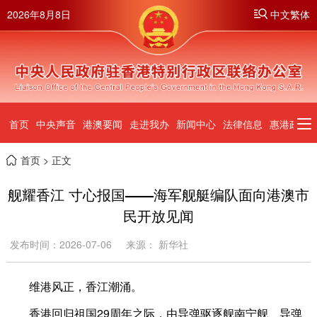
2026年8月8日
中文繁体
首页
中央声音
港澳要闻
走进我办
新闻中心
法律信息
惠港政策
首页
> 正文
舰耀香江 寸心报国——海军舰艇编队面向港澳市
民开放见闻
发布时间：2026-07-06
来源： 新华社
维港风正，香江潮涌。
香港回归祖国29周年之际，由导弹驱逐舰南宁舰、导弹