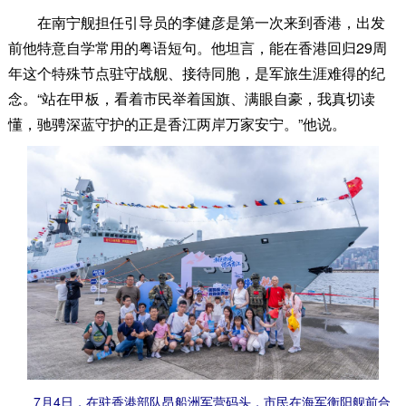
在南宁舰担任引导员的李健彦是第一次来到香港，出发
前他特意自学常用的粤语短句。他坦言，能在香港回归29周
年这个特殊节点驻守战舰、接待同胞，是军旅生涯难得的纪
念。“站在甲板，看着市民举着国旗、满眼自豪，我真切读
懂，驰骋深蓝守护的正是香江两岸万家安宁。”他说。
7月4日，在驻香港部队昂船洲军营码头，市民在海军衡阳舰前合