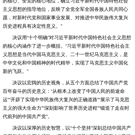
的核心、全党的核心地位，确立习近平新时代中国特色社会
主义思想的指导地位，反映了全党全军全国各族人民共同心
愿，对新时代党和国家事业发展、对推进中华民族伟大复兴
历史进程具有决定性意义。”
决议用“十个明确”对习近平新时代中国特色社会主义思想
的核心内涵作了进一步概括。“习近平新时代中国特色社会主
义思想是当代中国马克思主义、二十一世纪马克思主义，是
中华文化和中国精神的时代精华，实现了马克思主义中国化
新的飞跃。”
决议以宏阔的历史视角，从五个方面总结了中国共产党
百年奋斗的历史意义：“从根本上改变了中国人民的前途命
运”“开辟了实现中华民族伟大复兴的正确道路”“展示了马克思
主义的强大生命力”“深刻影响了世界历史进程”“锻造了走在时
代前列的中国共产党”。
决议以深厚的历史智慧，以“十个坚持”深刻总结中国共产