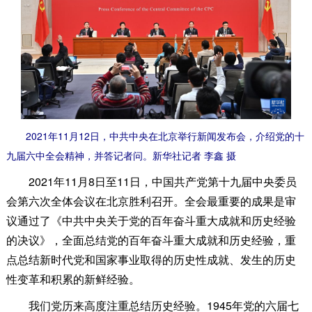
2021年11月12日，中共中央在北京举行新闻发布会，介绍党的十
九届六中全会精神，并答记者问。新华社记者 李鑫 摄
2021年11月8日至11日，中国共产党第十九届中央委员
会第六次全体会议在北京胜利召开。全会最重要的成果是审
议通过了《中共中央关于党的百年奋斗重大成就和历史经验
的决议》，全面总结党的百年奋斗重大成就和历史经验，重
点总结新时代党和国家事业取得的历史性成就、发生的历史
性变革和积累的新鲜经验。
我们党历来高度注重总结历史经验。1945年党的六届七