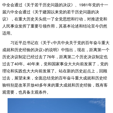
中全会通过《关于若干历史问题的决议》、1981年党的十一
届六中全会通过《关于建国以来党的若干历史问题的决
议》，在重大历史关头统一了全党思想和行动，对推进党和
人民事业发挥了重要引领作用，其基本论述和结论至今仍然
适用。
习近平总书记在《关于<中共中央关于党的百年奋斗重大
成就和历史经验的决议>的说明》中指出，现在，距离第一个
历史决议制定已经过去了76年，距离第二个历史决议制定也
过去了40年。40年来，党和国家事业大大向前发展了，党的
理论和实践也大大向前发展了。站在新的历史起点上，回顾
过去，展望未来，全面总结党的百年奋斗重大成就和历史经
验特别是改革开放40多年来的重大成就和历史经验，既有客
观需要，也具备主观条件。