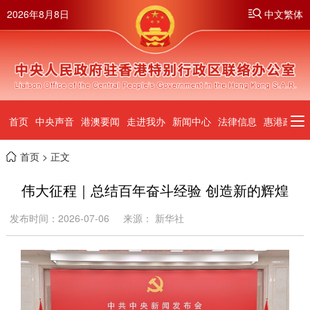
2026年8月8日
中文繁体
首页
中央声音
港澳要闻
走进我办
新闻中心
法律信息
惠港政策
首页
> 正文
伟大征程｜总结百年奋斗经验 创造新的辉煌
发布时间：2026-07-06
来源： 新华社